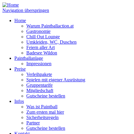
Navigation überspringen
Home
Warum Paintballaction.at
Gastronomie
Chill Out Lounge
Umkleiden, WC, Duschen
Feiern aller Art
Badesee Wildon
Paintballanlage
Impressionen
Preise
Verleihpakete
Spielen mit eigener Ausrüstung
Gruppentarife
Mitgliedschaft
Gutscheine bestellen
Infos
Was ist Paintball
Zum ersten mal hier
Sicherheitsregeln
Partner
Gutscheine bestellen
Kontakt